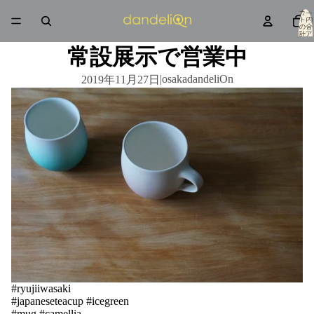
カー
ト内
の合
計ア
イテ
ム
常設展示で営業中
数: 0
|
osakadandeliOn
2019年11月27日
#ryujiiwasaki
#japaneseteacup #icegreen
#mug #camellia