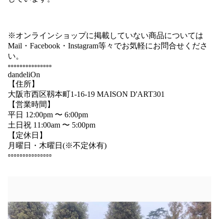
※オンラインショップに掲載していない商品については
Mail・Facebook・Instagram等々でお気軽にお問合せくださ
い。
▫️▫️▫️▫️▫️▫️▫️▫️▫️▫️▫️▫️▫️▫️▫️
dandeliOn
【住所】
大阪市西区靱本町1-16-19 MAISON D'ART301
【営業時間】
平日 12:00pm 〜 6:00pm
土日祝 11:00am 〜 5:00pm
【定休日】
月曜日・木曜日(※不定休有)
▫️▫️▫️▫️▫️▫️▫️▫️▫️▫️▫️▫️▫️▫️▫️