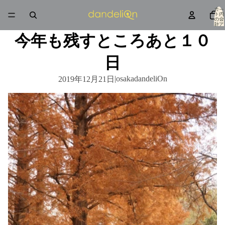
カー
ト内
の合
計ア
イテ
ム
今年も残すところあと１０
数: 0
日
|
osakadandeliOn
2019年12月21日