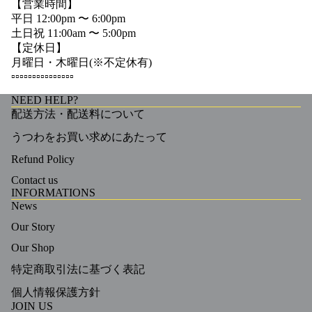
【営業時間】
平日 12:00pm 〜 6:00pm
土日祝 11:00am 〜 5:00pm
【定休日】
月曜日・木曜日(※不定休有)
▫️▫️▫️▫️▫️▫️▫️▫️▫️▫️▫️▫️▫️▫️▫️
NEED HELP?
配送方法・配送料について
うつわをお買い求めにあたって
Refund Policy
Contact us
INFORMATIONS
News
Our Story
Our Shop
特定商取引法に基づく表記
個人情報保護方針
JOIN US