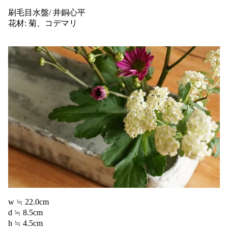
刷毛目水盤/ 井銅心平
花材: 菊、コデマリ
w ≒ 22.0cm
d ≒ 8.5cm
h ≒ 4.5cm