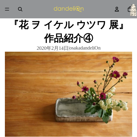
カー
ト内
の合
計ア
イテ
ム
『花 ヲ イケル ウツワ 展』
数: 0
作品紹介④
|
osakadandeliOn
2020年2月14日