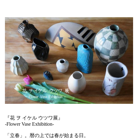
『花 ヲ イケル ウツワ展』
-Flower Vase Exhibition-
「立春」。暦の上では春が始まる日。