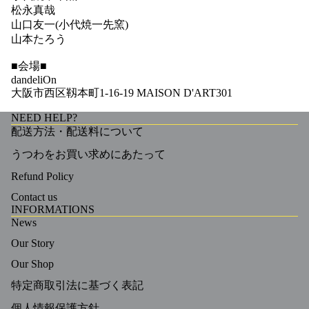
松永真哉
山口友一(小代焼一先窯)
山本たろう
■会場■
dandeliOn
大阪市西区靱本町1-16-19 MAISON D'ART301
NEED HELP?
配送方法・配送料について
うつわをお買い求めにあたって
Refund Policy
Contact us
INFORMATIONS
News
Our Story
Our Shop
特定商取引法に基づく表記
個人情報保護方針