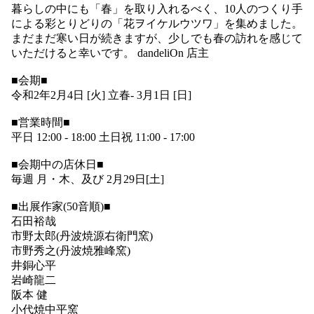
暮らしの中にも「春」を取り入れるべく、10人のつくり手
による彩とりどりの「花ヲイケルウツワ」を集めました。
まだまだ寒い日が続きますが、少しでも春の訪れを感じて
いただけると幸いです。 dandeliOn 店主
■会期■
令和2年2月4日 [火] 立春- 3月1日 [日]
■営業時間■
平日 12:00 - 18:00 土日祝 11:00 - 17:00
■会期中の店休日■
毎週 月・木、及び 2月29日[土]
■出展作家(50音順)■
石田裕哉
市野太郎(丹波焼源右衛門窯)
市野秀之(丹波焼雅峰窯)
井銅心平
岩崎龍二
阪本 健
小代焼中平窯