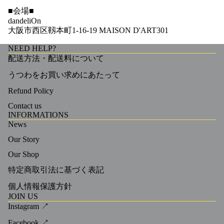
■会場■
dandeliOn
大阪市西区靱本町1-16-19 MAISON D'ART301
NEED HELP?
配送方法・配送料について
うつわをお買い求めにあたって
Refund Policy
Contact us
INFORMATIONS
News
Our Story
Our Shop
特定商取引法に基づく表記
個人情報保護方針
JOIN US
Instagram ↗
Facebook ↗