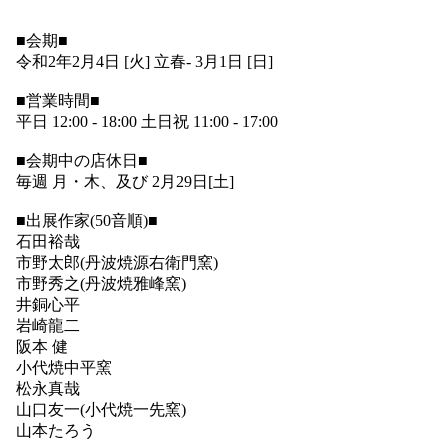
■会期■
令和2年2月4日 [火] 立春- 3月1日 [日]
■営業時間■
平日 12:00 - 18:00 土日祝 11:00 - 17:00
■会期中の店休日■
毎週 月・木、及び 2月29日[土]
■出展作家(50音順)■
石田裕哉
市野太郎(丹波焼源右衛門窯)
市野秀之(丹波焼雅峰窯)
井銅心平
岩崎龍二
阪本 健
小代焼中平窯
松永真哉
山口友一(小代焼一先窯)
山本たろう