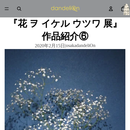
カー
ト内
の合
計ア
イテ
ム
『花 ヲ イケル ウツワ 展』
数: 0
作品紹介⑥
|
osakadandeliOn
2020年2月15日