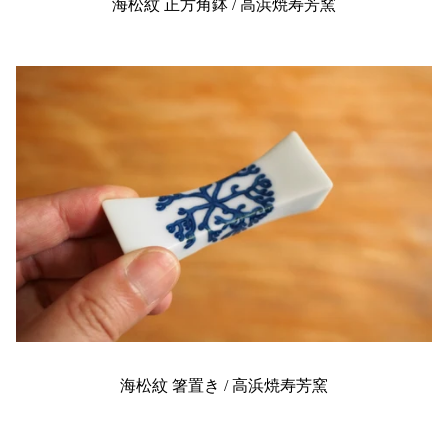
海松紋 正方角鉢 / 高浜焼寿芳窯
海松紋 箸置き / 高浜焼寿芳窯