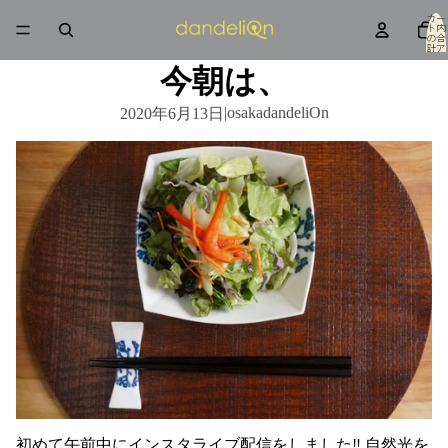
カー
ト内
の合
計ア
イテ
ム
今朝は、
数: 0
|
osakadandeliOn
2020年6月13日
初めて午前中にインスタライブ配信をしました‼︎ 自然光を