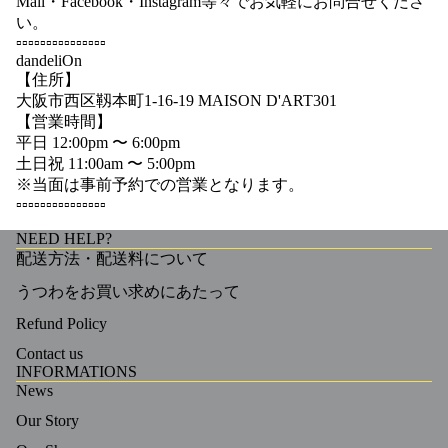
Mail・Facebook・Instagram等々でお気軽にお問合せくださ
い。
▫️▫️▫️▫️▫️▫️▫️▫️▫️▫️▫️▫️▫️▫️▫️
dandeliOn
【住所】
大阪市西区靱本町1-16-19 MAISON D'ART301
【営業時間】
平日 12:00pm 〜 6:00pm
土日祝 11:00am 〜 5:00pm
※当面は事前予約での営業となります。
▫️▫️▫️▫️▫️▫️▫️▫️▫️▫️▫️▫️▫️▫️▫️
NEED HELP?
配送方法・配送料について
うつわをお買い求めにあたって
Refund Policy
Contact us
INFORMATIONS
News
Our Story