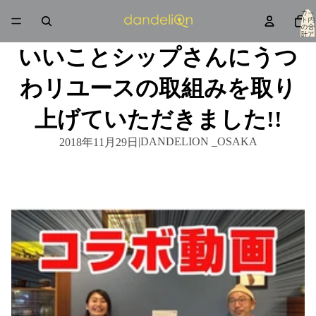
カー
ト内
の合
計ア
イテ
ム
いいことシップさんにうつ
数: 0
わリユースの取組みを取り
上げていただきました!!
|
DANDELION _OSAKA
2018年11月29日