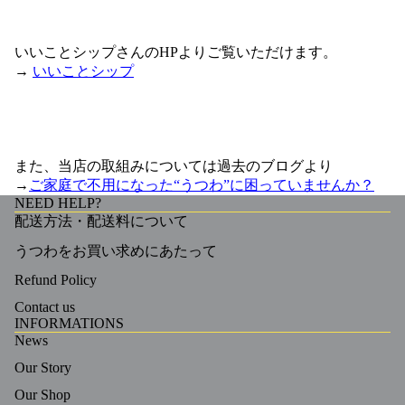
いいことシップさんのHPよりご覧いただけます。
→
いいことシップ
また、当店の取組みについては過去のブログより
→
ご家庭で不用になった“うつわ”に困っていませんか？
NEED HELP?
配送方法・配送料について
うつわをお買い求めにあたって
Refund Policy
Contact us
INFORMATIONS
News
Our Story
Our Shop