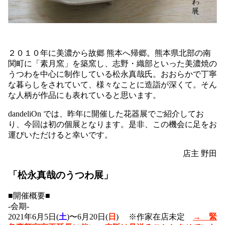
２０１０年に美濃から故郷 熊本へ帰郷。熊本県北部の南
関町に「素月窯」を築窯し、志野・織部といった美濃焼の
うつわを中心に制作している松永真哉氏。おおらかで丁寧
な暮らしをされていて、様々なことに造詣が深くて。そん
な人柄が作品にも表れていると思います。
dandeliOn では、昨年に開催した花器展でご紹介してお
り、今回は初の個展となります。是非、この機会に足をお
運びいただけると幸いです。
店主 野田
「松永真哉のうつわ展」
■開催概要■
-会期-
2021年6月5日(
土
)〜6月20日(
日
)
※作家在店未定
→ 緊