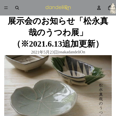
カー
ト内
の合
計ア
イテ
ム
展示会のお知らせ「松永真
数: 0
哉のうつわ展」
（※2021.6.13追加更新）
|
osakadandeliOn
2021年5月23日