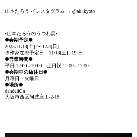
山本たろう インスタグラム →
@aki.kyoto
▪️山本たろうのうつわ展▪️
✺会期予定✺
2023.11.18[土] 〜 12.3[日]
※作家在廊予定日 11/18[土] , 19[日]
✺営業時間✺
平日 12:00 - 19:00 土日祝 12:00 - 17:00
✺会期中の店休日✺
月曜日・火曜日
✺場所✺
dandeliOn
大阪市西区阿波座１-2-15