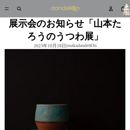
カー
ト内
の合
計ア
イテ
ム
展示会のお知らせ「山本た
数: 0
ろうのうつわ展」
|
osakadandeliOn
2023年10月18日