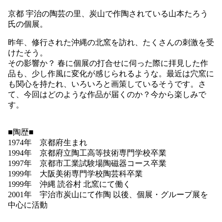
京都 宇治の陶芸の里、炭山で作陶されている山本たろう
氏の個展。
昨年、修行された沖縄の北窯を訪れ、たくさんの刺激を受
けたそう。
その影響か？ 春に個展の打合せに伺った際に拝見した作
品も、少し作風に変化が感じられるような。最近は穴窯に
も関心を持たれ、いろいろと画策しているそうです。さ
て、今回はどのような作品が届くのか？今から楽しみで
す。
■陶歴■
1974年 京都府生まれ
1994年 京都府立陶工高等技術専門学校卒業
1997年 京都市工業試験場陶磁器コース卒業
1999年 大阪美術専門学校陶芸科卒業
1999年 沖縄 読谷村 北窯にて働く
2001年 宇治市炭山にて作陶 以後、個展・グループ展を
中心に活動