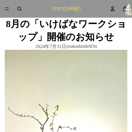
カー
ト内
の合
計ア
イテ
ム
8月の「いけばなワークショ
数: 0
ップ」開催のお知らせ
|
osakadandeliOn
2024年7月31日