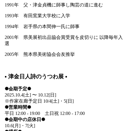
1991年 父・津金貞機に師事し陶芸の道に進む
1993年 有田窯業大学校に入学
1994年 岩手県の本間伸一氏に師事
2001年 県美展初出品協会賞受賞を皮切りに 以降毎年入
選
2005年 熊本県美術協会会友推挙
▪️ 津金日人詩のうつわ展 ▪️
✺会期予定✺
2025.10.4[土] 〜 10.12[日]
※作家在廊予定日 10/4[土]・5[日]
✺営業時間✺
平日 12:00 - 19:00 土日祝 12:00 - 17:00
✺会期中の店休日✺
10.6[月]・7[火]