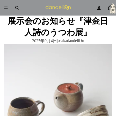
カー
ト内
の合
計ア
イテ
ム
展示会のお知らせ『津金日
数: 0
人詩のうつわ展』
|
osakadandeliOn
2025年9月4日