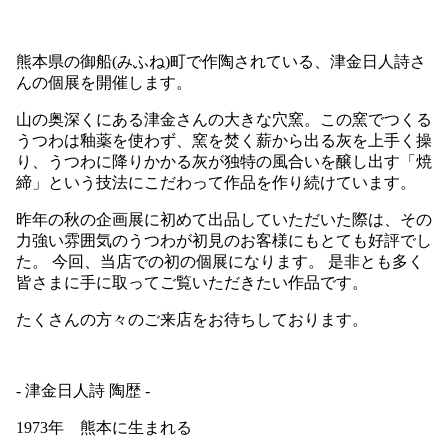
熊本県の御船(みふね)町で作陶されている、
津金日人詩さ
んの個展を開催します。
山の奥深くにある津金さんの大きな穴窯。
この窯でつくる
うつわは釉薬を使わず、
窯を焚く薪から出る灰を上手く操
り、
うつわに降りかかる灰が独特の風合いを醸し出す「焼
締」
という技法にこだわって作品を作り続けています。
昨年の秋の企画展に初めて出品していただいた際は、
その
力強い雰囲気のうつわが
初見のお客様にもとても好評でし
た。 今回、当店での初の個展になります。
是非とも多く
皆さまに手に取ってご覧いただきたい作品です。
たくさんの方々のご来店をお待ちしております。
- 津金日人詩 陶歴 -
1973年 熊本に生まれる