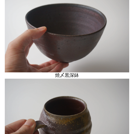
焼〆黒深鉢