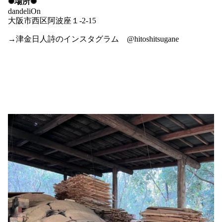
✺場所✺
dandeliOn
大阪市西区阿波座１-2-15
→津金日人詩のインスタグラム
@hitoshitsugane