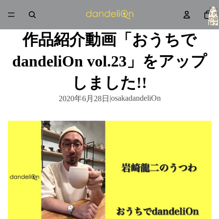
カー
ト内
の合
計ア
イテ
ム
作品紹介動画「おうちで
数: 0
dandeliOn vol.23」をアップ
しました!!
|
osakadandeliOn
2020年6月28日