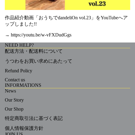
作品紹介動画「おうちでdandeliOn vol.23」をYouTubeへア
ップしました!!
→
https://youtu.be/w-vFXDudGgs
NEED HELP?
配送方法・配送料について
うつわをお買い求めにあたって
Refund Policy
Contact us
INFORMATIONS
News
Our Story
Our Shop
特定商取引法に基づく表記
個人情報保護方針
JOIN US