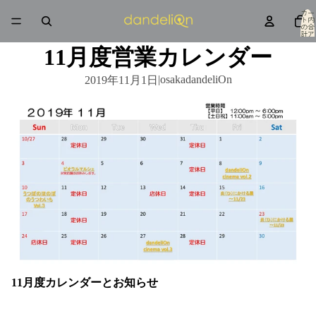
カー
ト内
の合
計ア
イテ
ム
11月度営業カレンダー
数: 0
|
osakadandeliOn
2019年11月1日
11月度カレンダーとお知らせ