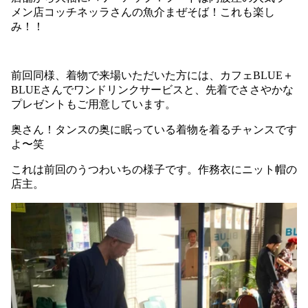
メン店コッチネッラさんの魚介まぜそば！これも楽し
み！！
前回同様、着物で来場いただいた方には、カフェ
BLUE
＋
BLUE
さんでワンドリンクサービスと、先着でささやかな
プレゼントもご用意しています。
奥さん！タンスの奥に眠っている着物を着るチャンスです
よ〜笑
これは前回のうつわいちの様子です。作務衣にニット帽の
店主。