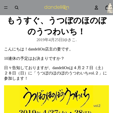
カー
ト内
の合
計ア
イテ
ム
もうすぐ、うつぼのほのぼ
数: 0
のうつわいち！
|
2019年4月25日
ゆきこ.
こんにちは！
dandeliOn
店主の妻です。
10
連休の予定はお決まりですか？
日々告知しておりますが、
dandeliOn
は４月２７日（土）
２８日（日）に「うつぼのほのぼのうつわいち
vol.
２」に
参加します！