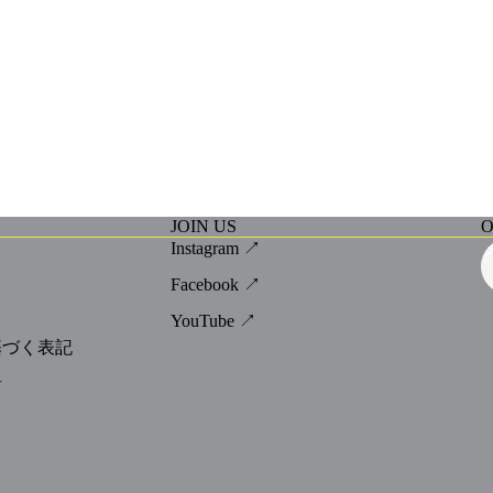
JOIN US
O
Instagram ↗
Facebook ↗
YouTube ↗
基づく表記
針