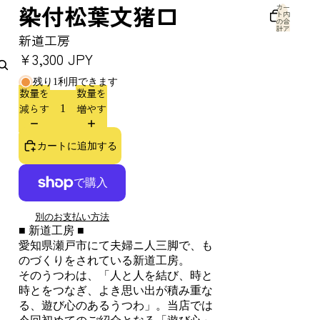
染付松葉文猪口
カー
ト内
の合
計ア
イテ
新道工房
ム
数: 0
アカウント
¥3,300 JPY
残り1利用できます
その他のログインオプション
数量を
数量を
減らす
増やす
注文
プロフィール
カートに追加する
別のお支払い方法
■ 新道工房 ■
愛知県瀬戸市にて夫婦ニ人三脚で、も
のづくりをされている新道工房。
そのうつわは、「
人と人を結び、時と
時とをつなぎ、よき思い出が積み重な
る、遊び心のあるうつわ」。当店では