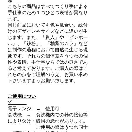
意
こちらの商品はすべてつくり手による
手仕事のため１つひとつ表情が異なり
ます。
同じ商品においても色や風合い、絵付
けのデザインやサイズなどに違いが生
じます。また、「
貫入」や「ピンホー
ル」、「鉄粉」、「釉薬のムラ」など
は制作の過程において自然に生じる現
象です。それらの個体差をうつわの個
性や表情、
手仕事ならではの良さであ
ると考えております。ご購入の際はこ
れらの点をご理解のうえ、お買い求め
下さいますようお願い致します。
ご使用につい
て
電子レンジ → 使用可
食洗機 → 食洗機内での器の接触等
により欠け・破損の恐れがあります。
ご使用の際はうつわ同士