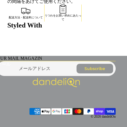
の間隔をあけてご使用ください。
うつわをお買い求めにあたっ
配送方法・配送料について
て
Styled With
UR MAIL MAGAZIN
メール
Subscribe
© 2026
dandeliOn