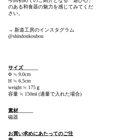
今回初めてのご紹介となる「
遊び心」
のある和食器の魅力を感じてみてくだ
さい。
→ 新道工房のインスタグラム
@shindoukoubou
サイズ
Φ
≒ 9.0
cm
H
≒ 6.5
cm
weight
≒ 175
ｇ
容量 ≒ 150ml (適量で入れた場合)
素材
磁器
お買い求めにあたってのご注