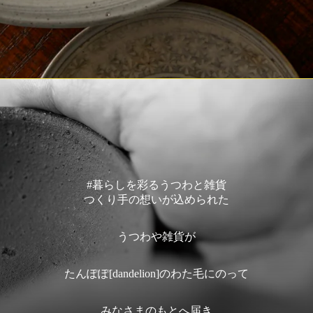
#暮らしを彩るうつわと雑貨
つくり手の想いが込められた
うつわや雑貨が
たんぽぽ[dandelion]のわた毛にのって
みなさまのもとへ届き