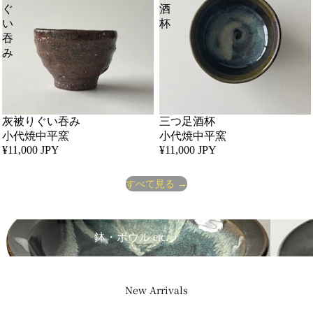
ぐ
酒
い
杯
吞
み
灰被りぐい吞み
三つ足酒杯
小代焼中平窯
小代焼中平窯
¥11,000 JPY
¥11,000 JPY
すべて見る →
・ボウル etc.
飯碗・椀物
鉢・ボウル etc.
New Arrivals