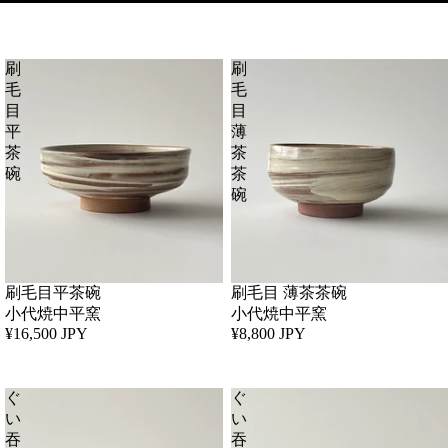
刷
刷
毛
毛
目
目
平
薄
茶
茶
碗
茶
碗
刷毛目平茶碗
刷毛目 薄茶茶碗
小代焼中平窯
小代焼中平窯
¥16,500 JPY
¥8,800 JPY
ぐ
ぐ
い
い
吞
吞