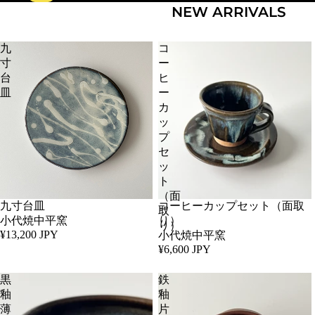
NEW ARRIVALS
九
コ
寸
ー
台
ヒ
皿
ー
カ
ッ
プ
セ
ッ
ト
（面
九寸台皿
コーヒーカップセット（面取
取
小代焼中平窯
り）
り）
¥13,200 JPY
小代焼中平窯
¥6,600 JPY
黒
鉄
釉
釉
薄
片