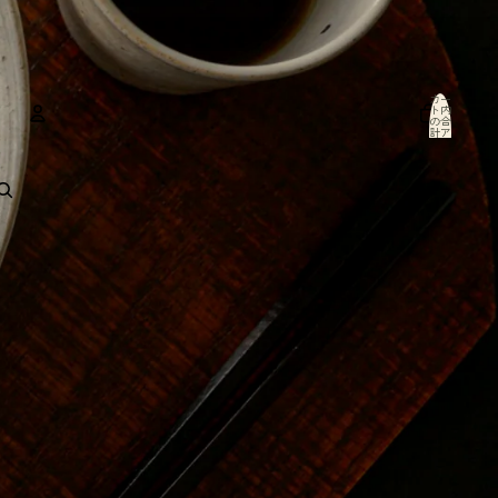
カー
ト内
の合
計ア
イテ
ム
数: 0
アカウント
その他のログインオプション
注文
プロフィール