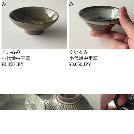
み
み
ぐい吞み
ぐい吞み
小代焼中平窯
小代焼中平窯
¥3,850 JPY
¥3,850 JPY
 etc.
湯呑・カップ etc
飯碗・椀物 etc.