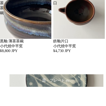
茶
口
茶
碗
黒釉 薄茶茶碗
鉄釉片口
小代焼中平窯
小代焼中平窯
¥8,800 JPY
¥4,730 JPY
COLLECTIONS
皿・プレート etc.
鉢
皿・プレート etc.