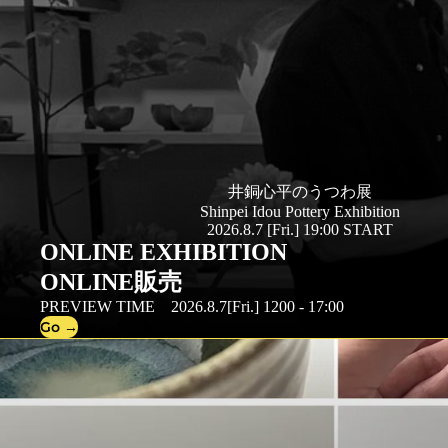
井銅心平のうつわ展
Shinpei Idou Pottery Exhibition
2026.8.7 [Fri.] 19:00 START
ONLINE EXHIBITION
ONLINE販売
PREVIEW TIME 2026.8.7[Fri.] 1200 - 17:00
Go →