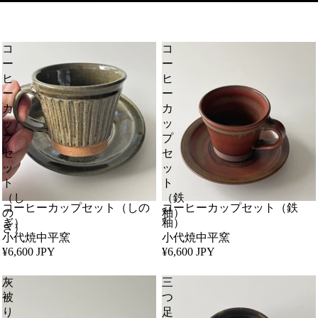
コ
コ
ー
ー
ヒ
ヒ
ー
ー
カ
カ
ッ
ッ
プ
プ
セ
セ
ッ
ッ
ト
ト
（し
（鉄
コーヒーカップセット（しの
コーヒーカップセット（鉄
の
釉）
ぎ）
釉）
ぎ）
小代焼中平窯
小代焼中平窯
¥6,600 JPY
¥6,600 JPY
灰
三
被
つ
り
足