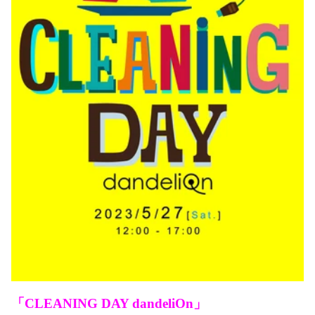
「CLEANING DAY dandeliOn」