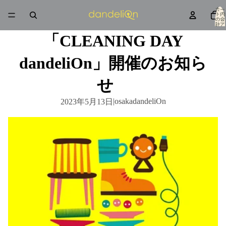
カー
ト内
の合
計ア
イテ
ム
「CLEANING DAY
数: 0
dandeliOn」開催のお知ら
せ
|
osakadandeliOn
2023年5月13日