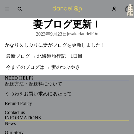
カー
ト内
の合
計ア
イテ
ム
妻ブログ更新！
数: 0
|
osakadandeliOn
2023年9月23日
かなり久しぶりに妻がブログを更新しました！
最新ブログ →
北海道旅行記 1日目
今までのブログは →
妻のつぶやき
NEED HELP?
配送方法・配送料について
うつわをお買い求めにあたって
Refund Policy
Contact us
INFORMATIONS
News
Our Story