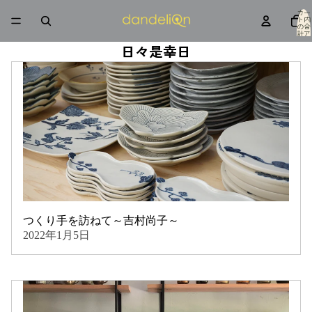
カー
ト内
の合
計ア
イテ
日々是幸日
ム
数: 0
つくり手を訪ねて～吉村尚子～
2022年1月5日